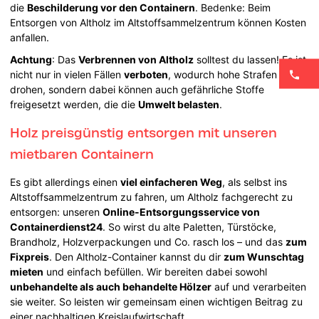
die
Beschilderung vor den Containern
. Bedenke: Beim
Entsorgen von Altholz im Altstoffsammelzentrum können Kosten
anfallen.
Achtung
: Das
Verbrennen von Altholz
solltest du lassen! Es ist
nicht nur in vielen Fällen
verboten
, wodurch hohe Strafen
drohen, sondern dabei können auch gefährliche Stoffe
freigesetzt werden, die die
Umwelt belasten
.
Holz preisgünstig entsorgen mit unseren
mietbaren Containern
Es gibt allerdings einen
viel einfacheren Weg
, als selbst ins
Altstoffsammelzentrum zu fahren, um Altholz fachgerecht zu
entsorgen: unseren
Online-Entsorgungsservice von
Containerdienst24
. So wirst du alte Paletten, Türstöcke,
Brandholz, Holzverpackungen und Co. rasch los – und das
zum
Fixpreis
. Den Altholz-Container kannst du dir
zum Wunschtag
mieten
und einfach befüllen. Wir bereiten dabei sowohl
unbehandelte als auch behandelte Hölzer
auf und verarbeiten
sie weiter. So leisten wir gemeinsam einen wichtigen Beitrag zu
einer nachhaltigen Kreislaufwirtschaft.