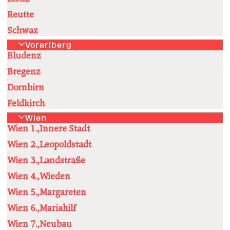
Reutte
Schwaz
Vorarlberg
Bludenz
Bregenz
Dornbirn
Feldkirch
Wien
Wien 1.,Innere Stadt
Wien 2.,Leopoldstadt
Wien 3.,Landstraße
Wien 4.,Wieden
Wien 5.,Margareten
Wien 6.,Mariahilf
Wien 7.,Neubau