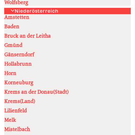
Wolfsberg
Niederösterreich
Amstetten
Baden
Bruck an der Leitha
Gmünd
Gänserndorf
Hollabrunn
Horn
Korneuburg
Krems an der Donau(Stadt)
Krems(Land)
Lilienfeld
Melk
Mistelbach