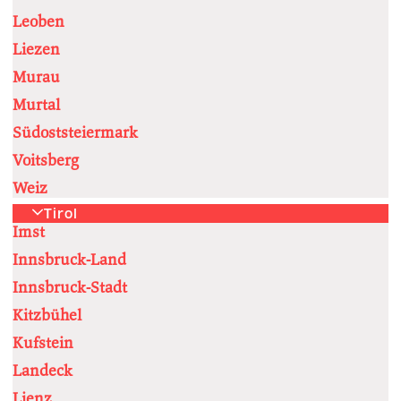
Leoben
Liezen
Murau
Murtal
Südoststeiermark
Voitsberg
Weiz
Tirol
Imst
Innsbruck-Land
Innsbruck-Stadt
Kitzbühel
Kufstein
Landeck
Lienz