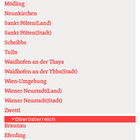
Mödling
Neunkirchen
Sankt Pölten(Land)
Sankt Pölten(Stadt)
Scheibbs
Tulln
Waidhofen an der Thaya
Waidhofen an der Ybbs(Stadt)
Wien-Umgebung
Wiener Neustadt(Land)
Wiener Neustadt(Stadt)
Zwettl
Oberösterreich
Braunau
Eferding