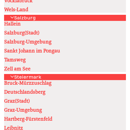
Vöcklabruck
Wels-Land
Salzburg
Hallein
Salzburg(Stadt)
Salzburg-Umgebung
Sankt Johann im Pongau
Tamsweg
Zell am See
Steiermark
Bruck-Mürzzuschlag
Deutschlandsberg
Graz(Stadt)
Graz-Umgebung
Hartberg-Fürstenfeld
Leibnitz