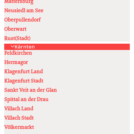
Mattersburg
Neusiedl am See
Oberpullendorf
Oberwart
Rust(Stadt)
Kärnten
Feldkirchen
Hermagor
Klagenfurt Land
Klagenfurt Stadt
Sankt Veit an der Glan
Spittal an der Drau
Villach Land
Villach Stadt
Völkermarkt