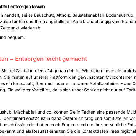
bfall entsorgen lassen
h handelt, sei es Bauschutt, Altholz, Baustellenabfall, Bodenaushub, 
ulde für Sie und Ihren angefallenen Abfall. Unabhängig vom Standort
Zeitpunkt wieder ab.
h und bequem.
dten – Entsorgen leicht gemacht
ie bei Containerdienst24 genau richtig. Wir bieten Ihnen ein praktis
ch: Sie mieten auf unserer Plattform den gewünschten Müllcontainer in
 es ein Bauschutt, Sperrmüll oder ein anderer Abfallcontainer – da
. Ein weiterer Vorteil ist, dass sich unser Service nicht nur auf T
shub, Mischabfall und co. können Sie in Tadten eine passende Muld
ontainerdienst24 ist in ganz Österreich tätig und somit stellen wir 
ind unschlüssig oder haben noch Fragen rund um Ihre persönliche En
ekannt und als Resultat erhalten Sie die Kontaktdaten Ihres regiona