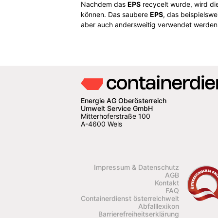
Nachdem das
EPS
recycelt wurde, wird di
können. Das saubere
EPS
, das beispielsw
aber auch andersweitig verwendet werden
Energie AG Oberösterreich
Umwelt Service GmbH
Mitterhoferstraße 100
A-4600 Wels
Impressum & Datenschutz
AGB
Kontakt
FAQ
Containerdienst österreichweit
Abfalllexikon
Barrierefreiheitserklärung