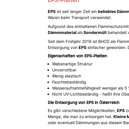
EPS
ist seit langer Zeit ein
beliebtes Dämm
Waren beim Transport verwendet.
Aufgrund des enthaltenen Flammschutzmitt
Dämmmaterial
als
Sondermüll
behandelt 
Seit dem Frühjahr 2016 ist BHCD als Flamm
Entsorgung von
EPS
einfacher geworden. 
Eigenschaften von EPS-Platten
Wabenartige Struktur
Unverrottbar
Wenig elastisch
Feuchtebeständig
Wasseraufnahmefähigkeit weniger als 5
Nicht UV-Lichtbeständig - heißt ihre Ob
Die Entsorgung von EPS in Österreich
Es gibt verschiedene Möglichkeiten,
EPS
z
Menge, die man zu entsorgen hat.
Kleine
oder eventuell Dämmungen aus diesem Bau