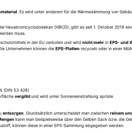
material
. Es wird unter anderem für die Wärmedämmung von Gebäu
el Hexabromcyclododekan (HBCD), gibt es seit 1. Oktober 2016 ei
werden muss.
schutzmittels in der EU verboten und wird
nicht mehr
in
EPS- und X
Die Unternehmen können die
EPS-Platten
recyceln oder in einer Mül
 % (DIN 53 428)
erfläche
vergilbt
und wird unter Sonneneinstrahlung spröde
u
entsorgen
. Grundsätzlich unterscheidet man zwischen
reinem un
 Mengen
kann man beispielsweise über den Gelben Sack bzw. die Ge
stoff, können diese in einer EPS-Sammlung abgegeben werden.