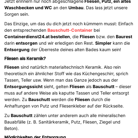
Jetzt erinnern nur noch abgeschlagene
Fliesen, Putz, ein altes
Waschbecken und WC
an den
Umbau
. Das lass jetzt unsere
Sorgen sein.
Das Einzige, um das du dich jetzt noch kümmern musst: Einfach
den entsprechenden
Bauschutt-Container
bei
Containerdienst24.at bestellen
, die
Fliesen
bzw. den
Baurest
darin
entsorgen
und wir erledigen den Rest.
Simpler
kann die
Entsorgung
der Überreste deines alten Bades kaum sein!
Fliesen als Keramik?
Fliesen
sind natürlich materialtechnisch Keramik. Also rein
theoretisch ein ähnlicher Stoff wie das Küchengeschirr, sprich
Tassen, Teller usw. Wenn man das Ganze jedoch aus der
Entsorgungssicht
sieht, gelten
Fliesen
als
Bauschutt
– dieser
muss auf andere Weise als kaputte Tassen und Teller entsorgt
werden. Zu
Bauschutt
werden die
Fliesen
durch die
Anhaftungen von Putz und Fliesenkleber auf der Rückseite.
Zu
Bauschutt
zählen unter anderem auch alle mineralischen
Bauabfälle (z. B. Sanitärkeramik, Putz, Fliesen, Ziegel und
Beton).
Möglichkeiten der Entsorgung