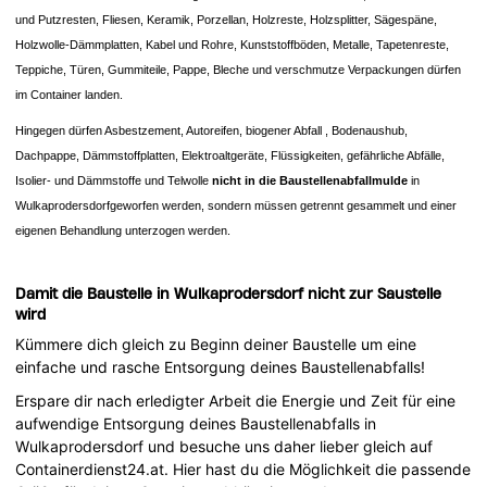
und Putzresten, Fliesen, Keramik, Porzellan, Holzreste, Holzsplitter, Sägespäne,
Holzwolle-Dämmplatten, Kabel und Rohre, Kunststoffböden, Metalle, Tapetenreste,
Teppiche, Türen, Gummiteile, Pappe, Bleche und verschmutze Verpackungen dürfen
im Container landen.
Hingegen dürfen Asbestzement, Autoreifen, biogener Abfall , Bodenaushub,
Dachpappe, Dämmstoffplatten, Elektroaltgeräte, Flüssigkeiten, gefährliche Abfälle,
Isolier- und Dämmstoffe und Telwolle
nicht in die Baustellenabfallmulde
in
Wulkaprodersdorfgeworfen werden, sondern müssen getrennt gesammelt und einer
eigenen Behandlung unterzogen werden.
Damit die Baustelle in Wulkaprodersdorf nicht zur Saustelle
wird
Kümmere dich gleich zu Beginn deiner Baustelle um eine
einfache und rasche Entsorgung deines Baustellenabfalls!
Erspare dir nach erledigter Arbeit die Energie und Zeit für eine
aufwendige Entsorgung deines Baustellenabfalls in
Wulkaprodersdorf und besuche uns daher lieber gleich auf
Containerdienst24.at. Hier hast du die Möglichkeit die passende