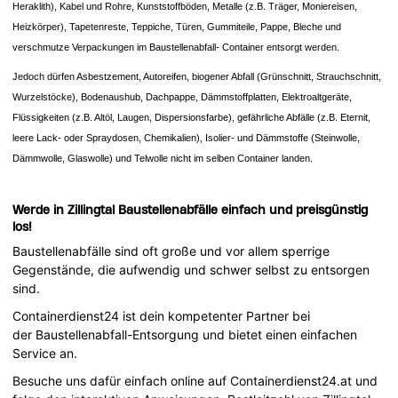
Heraklith), Kabel und Rohre, Kunststoffböden, Metalle (z.B. Träger, Moniereisen,
Heizkörper), Tapetenreste, Teppiche, Türen, Gummiteile, Pappe, Bleche und
verschmutze Verpackungen im Baustellenabfall- Container entsorgt werden.
Jedoch dürfen Asbestzement, Autoreifen, biogener Abfall (Grünschnitt, Strauchschnitt,
Wurzelstöcke), Bodenaushub, Dachpappe, Dämmstoffplatten, Elektroaltgeräte,
Flüssigkeiten (z.B. Altöl, Laugen, Dispersionsfarbe), gefährliche Abfälle (z.B. Eternit,
leere Lack- oder Spraydosen, Chemikalien), Isolier- und Dämmstoffe (Steinwolle,
Dämmwolle, Glaswolle) und Telwolle nicht im selben Container landen.
Werde in Zillingtal Baustellenabfälle einfach und preisgünstig
los!
Baustellenabfälle sind oft große und vor allem sperrige
Gegenstände, die aufwendig und schwer selbst zu entsorgen
sind.
Containerdienst24 ist dein kompetenter Partner bei
der Baustellenabfall-Entsorgung und bietet einen einfachen
Service an.
Besuche uns dafür einfach online auf Containerdienst24.at und