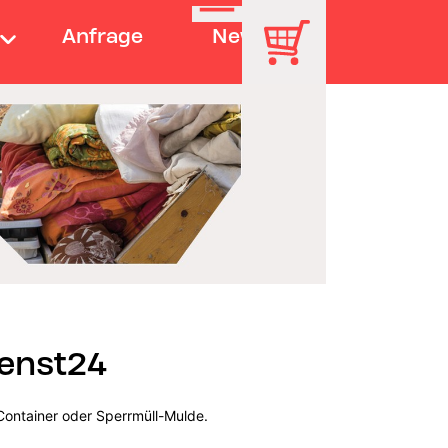
Anfrage
News
ienst24
Container oder Sperrmüll-Mulde.