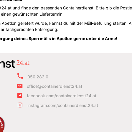
.at und finde den passenden Containerdienst. Bitte gib die Postlei
einen gewünschten Liefertermin.
 Apetlon geliefert wurde, kannst du mit der Müll-Befüllung starten.
der fachgerechten Entsorgung.
sorgung deines Sperrmülls in Apetlon gerne unter die Arme!
050 283 0
office@containerdienst24.at
facebook.com/containerdienst24.at
instagram.com/containerdienst24.at