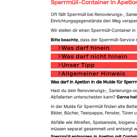
Sperrmüll-Container in Apetlo
Oft fällt Sperrmüll bei Renovierungs-, San
Einrichtungsgegenstände den Weg versperre
Wir stellen dir einen Sperrmüll-Container 
Bitte beachte,
dass der Sperrmüll-Service n
Was darf hinein
Was darf nicht hinein
Unser Tipp
Allgemeiner Hinweis
Was darf in Apetlon in die Mulde für Sperr
Hast du dein Renovierungs-, Sanierungs-o
Abfallarten unterscheiden kann?
Gerne helf
In der Mulde für Sperrmüll finden alte Bett
Bilder, Bücher, Teerpappe, Fenster, Türen 
Abfälle wie Altreifen, Speisereste, biogene
müssen separat gesammelt und entsorgt w
Sperrmüll entsorgen in Apetlon mit Contai