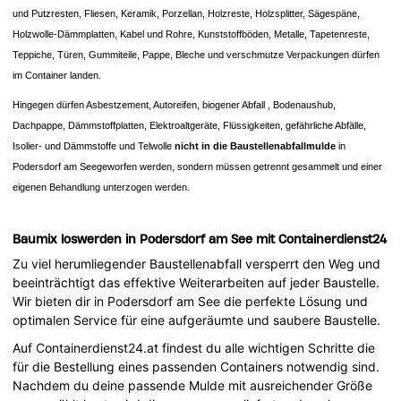
und Putzresten, Fliesen, Keramik, Porzellan, Holzreste, Holzsplitter, Sägespäne,
Holzwolle-Dämmplatten, Kabel und Rohre, Kunststoffböden, Metalle, Tapetenreste,
Teppiche, Türen, Gummiteile, Pappe, Bleche und verschmutze Verpackungen dürfen
im Container landen.
Hingegen dürfen Asbestzement, Autoreifen, biogener Abfall , Bodenaushub,
Dachpappe, Dämmstoffplatten, Elektroaltgeräte, Flüssigkeiten, gefährliche Abfälle,
Isolier- und Dämmstoffe und Telwolle
nicht in die Baustellenabfallmulde
in
Podersdorf am Seegeworfen werden, sondern müssen getrennt gesammelt und einer
eigenen Behandlung unterzogen werden.
Baumix loswerden in Podersdorf am See mit Containerdienst24
Zu viel herumliegender Baustellenabfall versperrt den Weg und
beeinträchtigt das effektive Weiterarbeiten auf jeder Baustelle.
Wir bieten dir in Podersdorf am See die perfekte Lösung und
optimalen Service für eine aufgeräumte und saubere Baustelle.
Auf Containerdienst24.at findest du alle wichtigen Schritte die
für die Bestellung eines passenden Containers notwendig sind.
Nachdem du deine passende Mulde mit ausreichender Größe