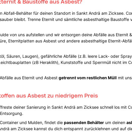
Eternit & Baustoffe aus Asbest?
 Abfall-Behälter für deinen Standort in Sankt Andrä am Zicksee. Co
sauber bleibt. Trenne Eternit und sämtliche asbesthaltige Baustoffe 
lde von uns aufstellen und wir entsorgen deine Abfälle aus Eternit
re, Eternitplatten aus Asbest und andere asbesthaltige Eternit-Abfäl
Altöl, Säuren, Laugen), gefährliche Abfälle (z.B. leere Lack- oder Spr
Leichtbauplatten (zB Heraklith), Kunststoffe und Sperrmüll nicht im C
Abfälle aus Eternit und Asbest
getrennt vom restlichen Müll
mit un
toffen aus Asbest zu niedrigem Preis
ffreste deiner Sanierung in Sankt Andrä am Zicksee schnell los mit C
 Entsorgung.
r Container und Mulden, findet die
passenden Behälter
um deinen
as
Andrä am Zicksee kannst du dich entspannt zurücklehnen und auf d