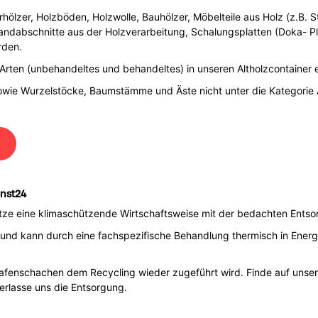
rhölzer, Holzböden, Holzwolle, Bauhölzer, Möbelteile aus Holz (z.B. St
andabschnitte aus der Holzverarbeitung, Schalungsplatten (Doka- Pl
rden.
de Arten (unbehandeltes und behandeltes) in unseren Altholzcontainer
sowie Wurzelstöcke, Baumstämme und Äste nicht unter die Kategorie Al
enst24
ütze eine klimaschützende Wirtschaftsweise mit der bedachten Entso
dar und kann durch eine fachspezifische Behandlung thermisch in Ene
rafenschachen dem Recycling wieder zugeführt wird. Finde auf unse
rlasse uns die Entsorgung.