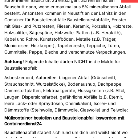
sortenreinen Bauschutt zu entsorgen. Sortenrein ist ein
Bauschutt dann, wenn er maximal aus 5% mineralischem Abfall
besteht. Ansonsten kommen in Neustift an der Lafnitz in den
Container für Baustellenabfälle Baustellenrestabfälle, Fenster
mit Glas- und Putzresten, Fliesen, Keramik, Porzellan, Holzreste,
Holzsplitter, Sägespäne, Holzwolle-Platten (z.B. Heraklith),
Kabel und Rohre, Kunststoffböden, Metalle (z.B. Träger,
Moniereisen, Heizkörper), Tapetenreste, Teppiche, Türen,
Gummiteile, Pappe, Bleche und verschmutze Verpackungen.
Achtung!
Folgende Inhalte dürfen NICHT in die Mulde für
Baustellenabfall:
Asbestzement, Autoreifen, biogener Abfall (Grünschnitt,
Strauchschnitt, Wurzelstöcke), Bodenaushub, Dachpappe,
Dämmstoffplatten, Elektroaltgeräte, Flüssigkeiten (z.B. Altöl,
Laugen, Dispersionsfarbe), gefährliche Abfälle (z.B. Eternit,
leere Lack- oder Spraydosen, Chemikalien), Isolier- und
Dämmstoffe (Steinwolle, Dämmwolle, Glaswolle) und Telwolle;
Müllcontainer bestellen und Baustellenabfall loswerden mit
Containerdienst24
Baustellenabfall stapelt sich rund um dich und weißt nicht wo