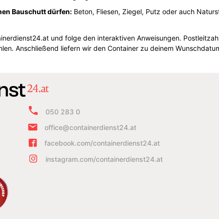
nen Bauschutt dürfen:
Beton, Fliesen, Ziegel, Putz oder auch Naturs
ainerdienst24.at und folge den interaktiven Anweisungen. Postleitza
en. Anschließend liefern wir den Container zu deinem Wunschdatum 
050 283 0
office@containerdienst24.at
facebook.com/containerdienst24.at
instagram.com/containerdienst24.at