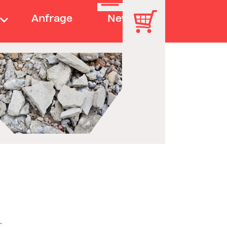
Anfrage
News
n.