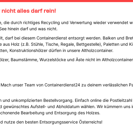
nicht alles darf rein!
rce, die durch richtiges Recycling und Verwertung wieder verwendet w
ee hinein darf und was nicht.
t, darf bei diesem Containerdienst entsorgt werden. Balken und Brett
 aus Holz (z.B. Stühle, Tische, Regale, Bettgestelle), Paletten und K
ten, Konstruktionshölzer dürfen in unsere Altholzcontainer.
lzer, Baumstämme, Wurzelstöcke und Äste nicht im Altholzcontainer
! Mach unser Team von Containerdienst24 zu deinem verlässlichen Par
en und unkomplizierten Bestellvorgang. Einfach online die Postleitzah
d gewünschtes Aufstell- und Abholdatum wählen. Wir kümmern uns i
schonende Bearbeitung und Entsorgung des Holzes.
nd nutze den besten Entsorgungsservice Österreichs!