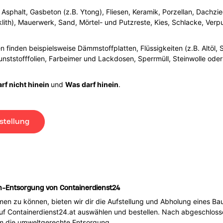
Asphalt, Gasbeton (z.B. Ytong), Fliesen, Keramik, Porzellan, Dachzie
lith), Mauerwerk, Sand, Mörtel- und Putzreste, Kies, Schlacke, Verpu
 finden beispielsweise Dämmstoffplatten, Flüssigkeiten (z.B. Altöl, S
unststofffolien, Farbeimer und Lackdosen, Sperrmüll, Steinwolle oder 
rf nicht hinein
und
Was darf hinein
.
stellung
n-Entsorgung von Containerdienst24
men zu können, bieten wir dir die Aufstellung und Abholung eines 
auf Containerdienst24.at auswählen und bestellen. Nach abgeschlos
um die umweltgerechte Entsorgung.