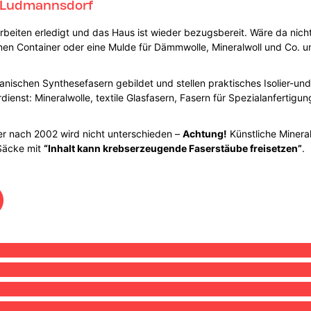
n Ludmannsdorf
rbeiten erledigt und das Haus ist wieder bezugsbereit. Wäre da nicht
t einen Container oder eine Mulde für Dämmwolle, Mineralwoll und Co.
anischen Synthesefasern gebildet und stellen praktisches Isolier-u
rdienst: Mineralwolle, textile Glasfasern, Fasern für Spezialanferti
er nach 2002 wird nicht unterschieden –
Achtung!
Künstliche Mineral
 Säcke mit
“Inhalt kann krebserzeugende Faserstäube freisetzen”
.