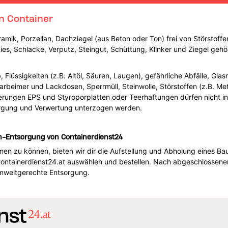
n Container
ramik, Porzellan, Dachziegel (aus Beton oder Ton) frei von Störstoffe
es, Schlacke, Verputz, Steingut, Schüttung, Klinker und Ziegel gehö
üssigkeiten (z.B. Altöl, Säuren, Laugen), gefährliche Abfälle, Glasre
 Farbeimer und Lackdosen, Sperrmüll, Steinwolle, Störstoffen (z.B. Me
ierungen EPS und Styroporplatten oder Teerhaftungen dürfen nicht i
rgung und Verwertung unterzogen werden.
n-Entsorgung von Containerdienst24
men zu können, bieten wir dir die Aufstellung und Abholung eines B
Containerdienst24.at auswählen und bestellen. Nach abgeschlossene
umweltgerechte Entsorgung.