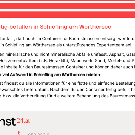
ig befüllen in Schiefling am Wörthersee
all anfällt, darf auch im Container für Baurestmassen entsorgt werden
24 in Schiefling am Wörthersee als unterstützendes Expertenteam an!
n mineralische und nicht mineralische Abfälle umfasst. Asphalt, Gasb
, Holzzementplattem (z.B. Heraklith), Mauerwerk, Sand, Mörtel- und Pu
nde Inhalte für den Baurestmassen-Container und können daher auch
viel Aufwand in Schiefling am Wörthersee mieten
indest du alle Informationen für eine flotte und einfache Bestellung.
wünschtes Lieferdatum. Nachdem du den Container fertig befüllt has
 bzw. die Vorbereitung für die weitere Behandlung des Baurestmass
050 283 0