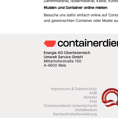
Dämmmaterial, Isoliermaterial, Kabel, Kunst
Mulden und Container online mieten
Besuche uns dafür einfach online auf Conta
und gewünschten Container oder Mulde aus
Energie AG Oberösterreich
Umwelt Service GmbH
Mitterhoferstraße 100
A-4600 Wels
Impressum & Datenschutz
AGB
Kontakt
FAQ
Containerdienst österreichweit
Abfalllexikon
Barrierefreiheitserklärung