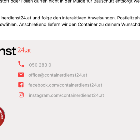
stoff oder Folien dürfen nicht in der Mulde für Bauschutt entsorgt w
inerdienst24.at und folge den interaktiven Anweisungen. Postleitza
wählen. Anschließend liefern wir den Container zu deinem Wunschda
050 283 0
office@containerdienst24.at
facebook.com/containerdienst24.at
instagram.com/containerdienst24.at