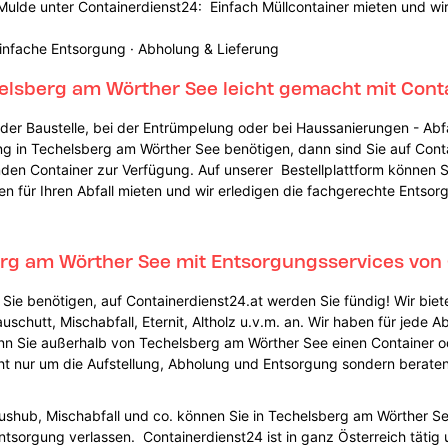
ulde unter Containerdienst24: Einfach Müllcontainer mieten und wir 
infache Entsorgung · Abholung & Lieferung
helsberg am Wörther See leicht gemacht mit Cont
f der Baustelle, bei der Entrümpelung oder bei Haussanierungen - Abfal
ung in Techelsberg am Wörther See benötigen, dann sind Sie auf Conta
enden Container zur Verfügung. Auf unserer Bestellplattform können S
 für Ihren Abfall mieten und wir erledigen die fachgerechte Entsor
erg am Wörther See mit Entsorgungsservices von 
Sie benötigen, auf Containerdienst24.at werden Sie fündig! Wir biet
schutt, Mischabfall, Eternit, Altholz u.v.m. an. Wir haben für jede A
nn Sie außerhalb von Techelsberg am Wörther See einen Container od
t nur um die Aufstellung, Abholung und Entsorgung sondern beraten 
ushub, Mischabfall und co. können Sie in Techelsberg am Wörther S
tsorgung verlassen. Containerdienst24 ist in ganz Österreich tätig u