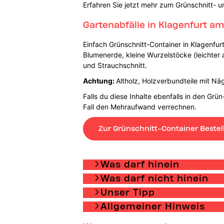
Erfahren Sie jetzt mehr zum Grünschnitt- u
Gartenabfälle in Klagenfurt a
Einfach Grünschnitt-Container in Klagenfur
Blumenerde, kleine Wurzelstöcke (leichter a
und Strauchschnitt.
Achtung:
Altholz, Holzverbundteile mit Nä
Falls du diese Inhalte ebenfalls in den Grü
Fall den Mehraufwand verrechnen.
Zur Grünschnitt-Container Bestel
Was darf hinein
Was darf nicht hinein
Unser Tipp
Allgemeiner Hinweis