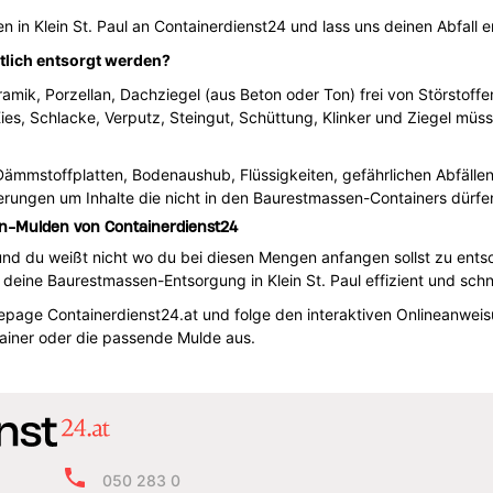
in Klein St. Paul an Containerdienst24 und lass uns deinen Abfall e
lich entsorgt werden?
ramik, Porzellan, Dachziegel (aus Beton oder Ton) frei von Störstoffe
ies, Schlacke, Verputz, Steingut, Schüttung, Klinker und Ziegel müs
 Dämmstoffplatten, Bodenaushub, Flüssigkeiten, gefährlichen Abfälle
erungen um Inhalte die nicht in den Baurestmassen-Containers dürfe
en-Mulden von Containerdienst24
und du weißt nicht wo du bei diesen Mengen anfangen sollst zu ents
deine Baurestmassen-Entsorgung in Klein St. Paul effizient und schne
age Containerdienst24.at und folge den interaktiven Onlineanweisung
ainer oder die passende Mulde aus.
050 283 0