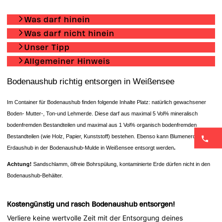
Was darf hinein
Was darf nicht hinein
Unser Tipp
Allgemeiner Hinweis
Bodenaushub richtig entsorgen in Weißensee
Im Container für Bodenaushub finden folgende Inhalte Platz: natürlich gewachsener
Boden- Mutter-, Ton-und Lehmerde. Diese darf aus maximal 5 Vol% mineralisch
bodenfremden Bestandteilen und maximal aus 1 Vol% organisch bodenfremden
Bestandteilen (wie Holz, Papier, Kunststoff) bestehen. Ebenso kann Blumenerde und
Erdaushub in der Bodenaushub-Mulde in Weißensee entsorgt
werden
.
Achtung!
Sandschlamm, ölfreie Bohrspülung, kontaminierte Erde dürfen nicht in den
Bodenaushub-Behälter.
Kostengünstig und rasch Bodenaushub entsorgen!
Verliere keine wertvolle Zeit mit der Entsorgung deines