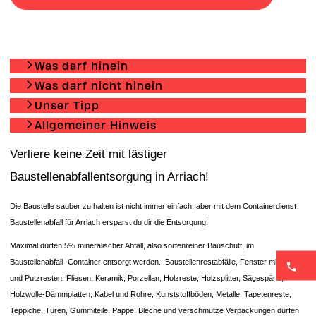
Was darf hinein
Was darf nicht hinein
Unser Tipp
Allgemeiner Hinweis
Verliere keine Zeit mit lästiger
Baustellenabfallentsorgung in Arriach!
Die Baustelle sauber zu halten ist nicht immer einfach, aber mit dem Containerdienst
Baustellenabfall für Arriach ersparst du dir die Entsorgung!
Maximal dürfen 5% mineralischer Abfall, also sortenreiner Bauschutt, im
Baustellenabfall- Container entsorgt werden. Baustellenrestabfälle, Fenster mit Glas-
und Putzresten, Fliesen, Keramik, Porzellan, Holzreste, Holzsplitter, Sägespäne,
Holzwolle-Dämmplatten, Kabel und Rohre, Kunststoffböden, Metalle, Tapetenreste,
Teppiche, Türen, Gummiteile, Pappe, Bleche und verschmutze Verpackungen dürfen