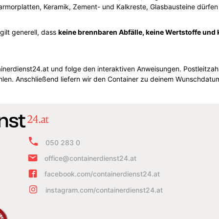
armorplatten, Keramik, Zement- und Kalkreste, Glasbausteine dürfen 
ilt generell, dass
keine brennbaren Abfälle, keine Wertstoffe und 
inerdienst24.at und folge den interaktiven Anweisungen. Postleitzahl
en. Anschließend liefern wir den Container zu deinem Wunschdatum 
050 283 0
office@containerdienst24.at
facebook.com/containerdienst24.at
instagram.com/containerdienst24.at