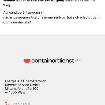
wählen
und einer
raschen Entsorgung
steht nichts mehr im
Weg.
Aufwändige Entsorgung im
nächstgelegenen Altstoffsammelzentrum hat sich erledigt dank
Containerdienst24!
Energie AG Oberösterreich
Umwelt Service GmbH
Mitterhoferstraße 100
A-4600 Wels
050 283 0