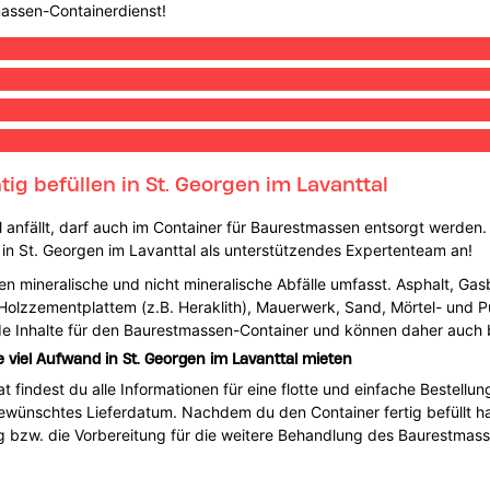
massen-Containerdienst!
g befüllen in St. Georgen im Lavanttal
all anfällt, darf auch im Container für Baurestmassen entsorgt werden
4 in St. Georgen im Lavanttal als unterstützendes Expertenteam an!
n mineralische und nicht mineralische Abfälle umfasst. Asphalt, Gasb
, Holzzementplattem (z.B. Heraklith), Mauerwerk, Sand, Mörtel- und Pu
nde Inhalte für den Baurestmassen-Container und können daher auch
iel Aufwand in St. Georgen im Lavanttal mieten
indest du alle Informationen für eine flotte und einfache Bestellung.
wünschtes Lieferdatum. Nachdem du den Container fertig befüllt has
 bzw. die Vorbereitung für die weitere Behandlung des Baurestmass