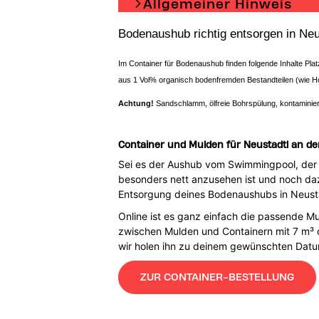
Allgemeiner Hinweis
Bodenaushub richtig entsorgen in Neu
Im Container für Bodenaushub finden folgende Inhalte Pl
aus 1 Vol% organisch bodenfremden Bestandteilen (wie H
Achtung!
Sandschlamm, ölfreie Bohrspülung, kontaminier
Container und Mulden für Neustadtl an de
Sei es der Aushub vom Swimmingpool, der 
besonders nett anzusehen ist und noch dazu
Entsorgung deines Bodenaushubs in Neusta
Online ist es ganz einfach die passende Mu
zwischen Mulden und Containern mit 7 m³ o
wir holen ihn zu deinem gewünschten Datu
ZUR CONTAINER-BESTELLUNG