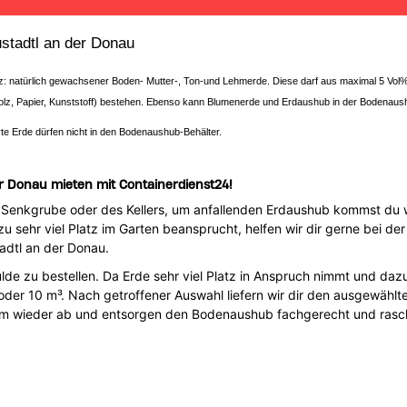
stadtl an der Donau
atz: natürlich gewachsener Boden- Mutter-, Ton-und Lehmerde. Diese darf aus maximal 5 Vo
olz, Papier, Kunststoff) bestehen. Ebenso kann Blumenerde und Erdaushub in der Bodenaus
te Erde dürfen nicht in den Bodenaushub-Behälter.
r Donau mieten mit Containerdienst24!
Senkgrube oder des Kellers, um anfallenden Erdaushub kommst du wa
 sehr viel Platz im Garten beansprucht, helfen wir dir gerne bei de
dtl an der Donau.
lde zu bestellen. Da Erde sehr viel Platz in Anspruch nimmt und dazu
der 10 m³. Nach getroffener Auswahl liefern wir dir den ausgewählte
m wieder ab und entsorgen den Bodenaushub fachgerecht und rasch