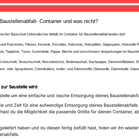
ustellenabfall- Container und was nicht?
scher Bauschutt (mineralischer Abfall) im Container für Baustellenabfall landen darf.
und Putzresten, Fliesen, Keramik, Porzellan, Holzreste, Holzsplitter, Sägespäne, Holzwolle-P
este, Teppiche, Türen, Gummiteile, Pappe, Bleche und verschmutze Verpackungen im Baustell
Grünschnitt, Strauchschnitt, Wurzelstöcke), Bodenaushub, Dachpappe, Dämmstoffplatten, Elekt
e Lack- oder Spraydosen, Chemikalien), Isolier- und Dämmstoffe (Steinwolle, Dämmwolle, Glasw
zur Saustelle wird
telle um eine einfache und rasche Entsorgung deines Baustellenabfal
rgie und Zeit für eine aufwendige Entsorgung deines Baustellenabfa
er hast du die Möglichkeit die passende Größe für deinen Container,
liefert haben und du diesen fertig befüllt hast, holen wir ihn wied
nabfalls.