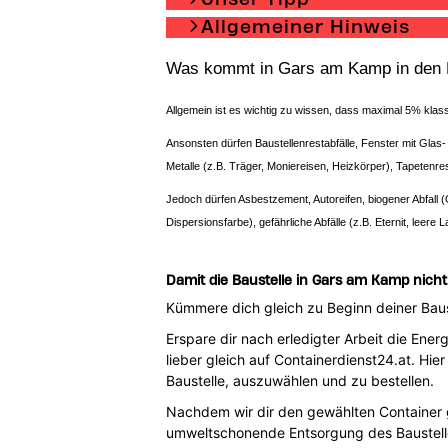
Allgemeiner Hinweis
Was kommt in Gars am Kamp in den Ba
Allgemein ist es wichtig zu wissen, dass maximal 5% klassi
Ansonsten dürfen Baustellenrestabfälle, Fenster mit Glas- 
Metalle (z.B. Träger, Moniereisen, Heizkörper), Tapetenr
Jedoch dürfen Asbestzement, Autoreifen, biogener Abfall (
Dispersionsfarbe), gefährliche Abfälle (z.B. Eternit, leer
Damit die Baustelle in Gars am Kamp nicht 
Kümmere dich gleich zu Beginn deiner Baus
Erspare dir nach erledigter Arbeit die Ene
lieber gleich auf Containerdienst24.at. Hi
Baustelle, auszuwählen und zu bestellen.
Nachdem wir dir den gewählten Container ge
umweltschonende Entsorgung des Baustelle