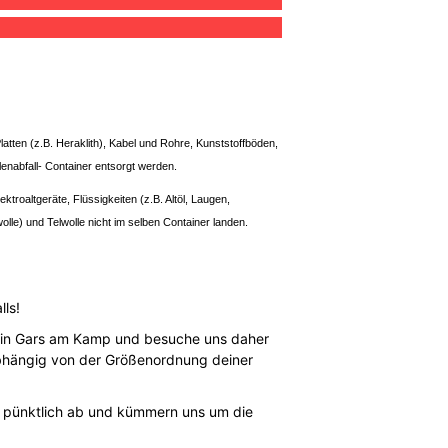
latten (z.B. Heraklith), Kabel und Rohre, Kunststoffböden,
enabfall- Container entsorgt werden.
roaltgeräte, Flüssigkeiten (z.B. Altöl, Laugen,
olle) und Telwolle nicht im selben Container landen.
ls!
lls in Gars am Kamp und besuche uns daher
 abhängig von der Größenordnung deiner
er pünktlich ab und kümmern uns um die