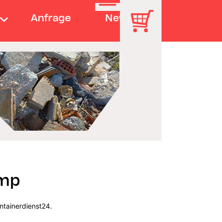
Anfrage
News
amp
ntainerdienst24.