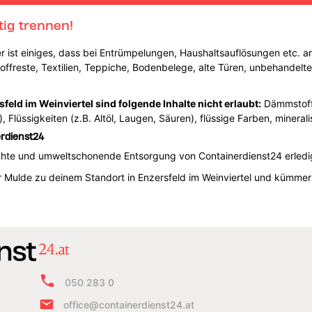
tig trennen!
r ist einiges, dass bei Entrümpelungen, Haushaltsauflösungen etc. anf
ffreste, Textilien, Teppiche, Bodenbelege, alte Türen, unbehandelte
feld im Weinviertel sind folgende Inhalte nicht erlaubt:
Dämmstoffp
 Flüssigkeiten (z.B. Altöl, Laugen, Säuren), flüssige Farben, mineral
erdienst24
echte und umweltschonende Entsorgung von Containerdienst24 erled
der Mulde zu deinem Standort in Enzersfeld im Weinviertel und kümm
050 283 0
office@containerdienst24.at