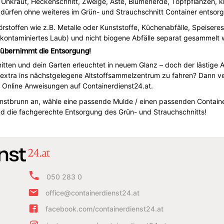
 Unkraut, Heckenschnitt, Zweige, Äste, Blumenerde, Topfpflanzen, 
dürfen ohne weiteres im Grün- und Strauchschnitt Container entsor
örstoffen wie z.B. Metalle oder Kunststoffe, Küchenabfälle, Speiser
(kontaminiertes Laub) und nicht biogene Abfälle separat gesammelt
 übernimmt die Entsorgung!
en und dein Garten erleuchtet in neuem Glanz – doch der lästige Abf
extra ins nächstgelegene Altstoffsammelzentrum zu fahren? Dann ver
 Online Anweisungen auf Containerdienst24.at.
n Ernstbrunn an, wähle eine passende Mulde / einen passenden Contain
und die fachgerechte Entsorgung des Grün- und Strauchschnitts!
050 283 0
office@containerdienst24.at
facebook.com/containerdienst24.at