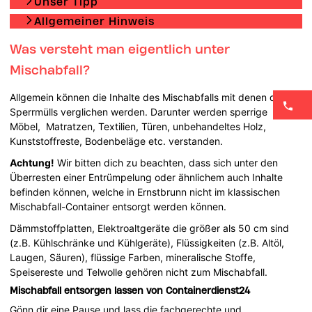
Unser Tipp
Allgemeiner Hinweis
Was versteht man eigentlich unter
Mischabfall?
Allgemein können die Inhalte des Mischabfalls mit denen des
Sperrmülls verglichen werden. Darunter werden sperrige
Möbel, Matratzen, Textilien, Türen, unbehandeltes Holz,
Kunststoffreste, Bodenbeläge etc. verstanden.
Achtung!
Wir bitten dich zu beachten, dass sich unter den
Überresten einer Entrümpelung oder ähnlichem auch Inhalte
befinden können, welche in Ernstbrunn nicht im klassischen
Mischabfall-Container entsorgt werden können.
Dämmstoffplatten, Elektroaltgeräte die größer als 50 cm sind
(z.B. Kühlschränke und Kühlgeräte), Flüssigkeiten (z.B. Altöl,
Laugen, Säuren), flüssige Farben, mineralische Stoffe,
Speisereste und Telwolle gehören nicht zum Mischabfall.
Mischabfall entsorgen lassen von Containerdienst24
Gönn dir eine Pause und lass die fachgerechte und