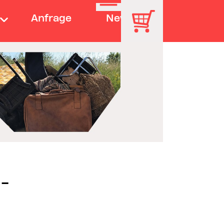
Anfrage
News
 -