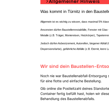
Allgemeiner Hinweis
Was kommt in Türnitz in den Baustell
Allgemein ist es wichtig zu wissen, dass maximal 5% klassi
Ansonsten dürfen Baustellenrestabfälle, Fenster mit Glas- 
Metalle (z.B. Träger, Moniereisen, Heizkörper), Tapetenr
Jedoch dürfen Asbestzement, Autoreifen, biogener Abfall (
Dispersionsfarbe), gefährliche Abfälle (z.B. Eternit, leer
Wir sind dein Baustellen-Entso
Noch nie war Baustellenabfall-Entsorgung s
für eine flotte und einfache Bestellung.
Gib online die Postleitzahl deines Stando
Container fertig befüllt hast, holen wir d
Behandlung des Baustellenabfalls.