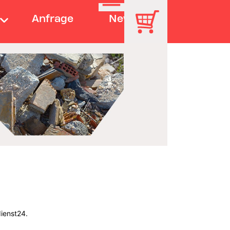
Anfrage
News
dienst24.