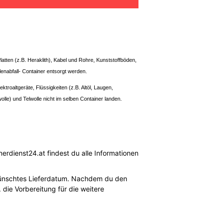
latten (z.B. Heraklith), Kabel und Rohre, Kunststoffböden,
enabfall- Container entsorgt werden.
roaltgeräte, Flüssigkeiten (z.B. Altöl, Laugen,
olle) und Telwolle nicht im selben Container landen.
erdienst24.at findest du alle Informationen
gewünschtes Lieferdatum. Nachdem du den
 die Vorbereitung für die weitere