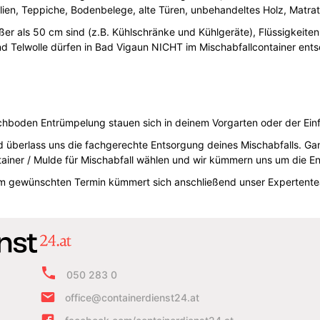
tilien, Teppiche, Bodenbelege, alte Türen, unbehandeltes Holz, Matra
er als 50 cm sind (z.B. Kühlschränke und Kühlgeräte), Flüssigkeiten (
nd Telwolle dürfen in Bad Vigaun NICHT im Mischabfallcontainer ent
chboden Entrümpelung stauen sich in deinem Vorgarten oder der Einf
d überlass uns die fachgerechte Entsorgung deines Mischabfalls. Gan
iner / Mulde für Mischabfall wählen und wir kümmern uns um die E
em gewünschten Termin kümmert sich anschließend unser Expertente
050 283 0
office@containerdienst24.at