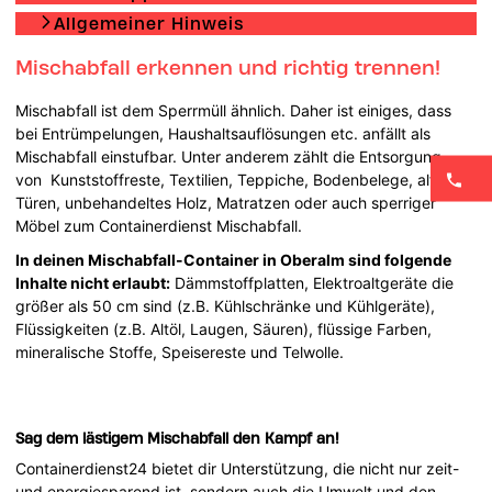
Allgemeiner Hinweis
Mischabfall erkennen und richtig trennen!
Mischabfall ist dem Sperrmüll ähnlich. Daher ist einiges, dass
bei Entrümpelungen, Haushaltsauflösungen etc. anfällt als
Mischabfall einstufbar. Unter anderem zählt die Entsorgung
von Kunststoffreste, Textilien, Teppiche, Bodenbelege, alte
Türen, unbehandeltes Holz, Matratzen oder auch sperriger
Möbel zum Containerdienst Mischabfall.
In deinen Mischabfall-Container in Oberalm sind folgende
Inhalte nicht erlaubt:
Dämmstoffplatten, Elektroaltgeräte die
größer als 50 cm sind (z.B. Kühlschränke und Kühlgeräte),
Flüssigkeiten (z.B. Altöl, Laugen, Säuren), flüssige Farben,
mineralische Stoffe, Speisereste und Telwolle.
Sag dem lästigem Mischabfall den Kampf an!
Containerdienst24 bietet dir Unterstützung, die nicht nur zeit-
und energiesparend ist, sondern auch die Umwelt und den