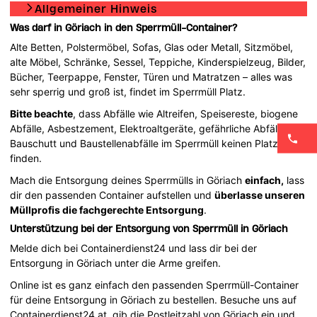
Allgemeiner Hinweis
Was darf in Göriach in den Sperrmüll-Container?
Alte Betten, Polstermöbel, Sofas, Glas oder Metall, Sitzmöbel,
alte Möbel, Schränke, Sessel, Teppiche, Kinderspielzeug, Bilder,
Bücher, Teerpappe, Fenster, Türen und Matratzen – alles was
sehr sperrig und groß ist, findet im Sperrmüll Platz.
Bitte beachte
, dass Abfälle wie Altreifen, Speisereste, biogene
Abfälle, Asbestzement, Elektroaltgeräte, gefährliche Abfälle,
Bauschutt und Baustellenabfälle im Sperrmüll keinen Platz
finden.
Mach die Entsorgung deines Sperrmülls in Göriach
einfach,
lass
dir den passenden Container aufstellen und
überlasse unseren
Müllprofis die fachgerechte Entsorgung
.
Unterstützung bei der Entsorgung von Sperrmüll in Göriach
Melde dich bei Containerdienst24 und lass dir bei der
Entsorgung in Göriach unter die Arme greifen.
Online ist es ganz einfach den passenden Sperrmüll-Container
für deine Entsorgung in Göriach zu bestellen. Besuche uns auf
Containerdienst24.at, gib die Postleitzahl von Göriach ein und