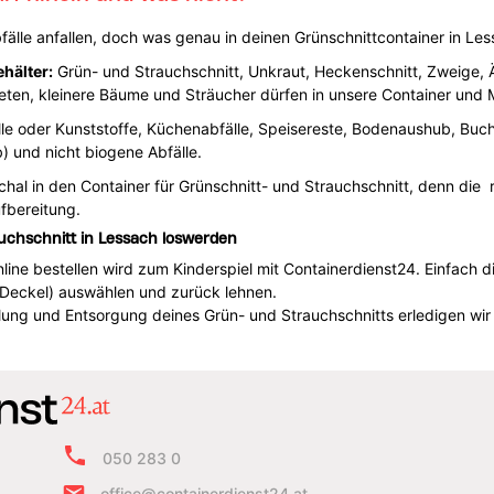
lle anfallen, doch was genau in deinen Grünschnittcontainer in Lessac
hälter:
Grün- und Strauchschnitt, Unkraut, Heckenschnitt, Zweige, Ä
en, kleinere Bäume und Sträucher dürfen in unsere Container und M
le oder Kunststoffe, Küchenabfälle, Speisereste, Bodenaushub, Buchs
 und nicht biogene Abfälle.
chal in den Container für Grünschnitt- und Strauchschnitt, denn die r
ufbereitung.
uchschnitt in Lessach loswerden
ine bestellen wird zum Kinderspiel mit Containerdienst24. Einfach die
 Deckel) auswählen und zurück lehnen.
lung und Entsorgung deines Grün- und Strauchschnitts erledigen wir 
050 283 0
office@containerdienst24.at