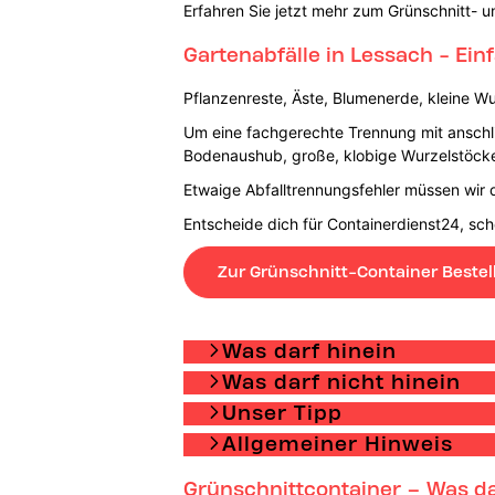
Erfahren Sie jetzt mehr zum Grünschnitt- u
Gartenabfälle in Lessach - Ein
Pflanzenreste, Äste, Blumenerde, kleine Wu
Um eine fachgerechte Trennung mit anschli
Bodenaushub, große, klobige Wurzelstöcke
Etwaige Abfalltrennungsfehler müssen wir d
Entscheide dich für Containerdienst24, sc
Zur Grünschnitt-Container Bestel
Was darf hinein
Was darf nicht hinein
Unser Tipp
Allgemeiner Hinweis
Grünschnittcontainer – Was da