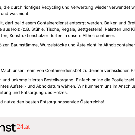
rce, die durch richtiges Recycling und Verwertung wieder verwendet w
 und was nicht.
t, darf bei diesem Containerdienst entsorgt werden. Balken und Brett
 aus Holz (z.B. Stühle, Tische, Regale, Bettgestelle), Paletten und K
ten, Konstruktionshölzer dürfen in unsere Altholzcontainer.
lzer, Baumstämme, Wurzelstöcke und Äste nicht im Altholzcontainer
! Mach unser Team von Containerdienst24 zu deinem verlässlichen Par
en und unkomplizierten Bestellvorgang. Einfach online die Postleitzahl
tes Aufstell- und Abholdatum wählen. Wir kümmern uns im Anschlus
itung und Entsorgung des Holzes.
nd nutze den besten Entsorgungsservice Österreichs!