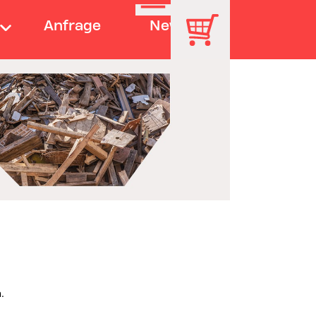
Anfrage
News
.