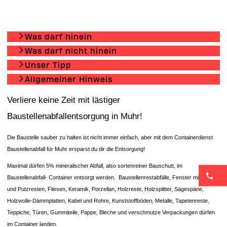
Was darf hinein
Was darf nicht hinein
Unser Tipp
Allgemeiner Hinweis
Verliere keine Zeit mit lästiger
Baustellenabfallentsorgung in Muhr!
Die Baustelle sauber zu halten ist nicht immer einfach, aber mit dem Containerdienst
Baustellenabfall für Muhr ersparst du dir die Entsorgung!
Maximal dürfen 5% mineralischer Abfall, also sortenreiner Bauschutt, im
Baustellenabfall- Container entsorgt werden. Baustellenrestabfälle, Fenster mit Glas-
und Putzresten, Fliesen, Keramik, Porzellan, Holzreste, Holzsplitter, Sägespäne,
Holzwolle-Dämmplatten, Kabel und Rohre, Kunststoffböden, Metalle, Tapetenreste,
Teppiche, Türen, Gummiteile, Pappe, Bleche und verschmutze Verpackungen dürfen
im Container landen.