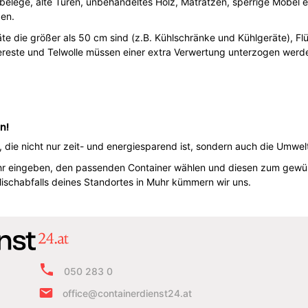
belege, alte Türen, unbehandeltes Holz, Matratzen, sperrige Möbel etc
den.
e die größer als 50 cm sind (z.B. Kühlschränke und Kühlgeräte), Flüs
isereste und Telwolle müssen einer extra Verwertung unterzogen werd
n!
g, die nicht nur zeit- und energiesparend ist, sondern auch die Umw
Muhr eingeben, den passenden Container wählen und diesen zum gewü
ischabfalls deines Standortes in Muhr kümmern wir uns.
050 283 0
office@containerdienst24.at