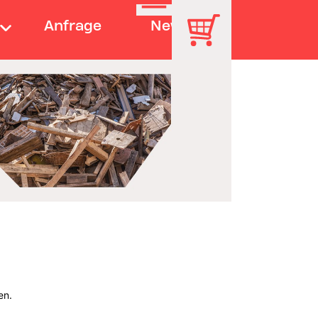
Anfrage
News
en.