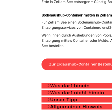
Erde in Zell am See entsorgen – Günstig B
Boden
aushub-Container mieten in Zell am
Für Zell am See einen
Boden
aushub-Contai
Entsorgungsservices von Containerdienst24
Wenn Ihnen durch Aushebungen von Pools, 
Entsorgung mittels Container oder Mulde. 
See bestellen!
Zur Erdaushub-Container Bestell
Was darf hinein
Was darf nicht hinein
Unser Tipp
Allgemeiner Hinweis