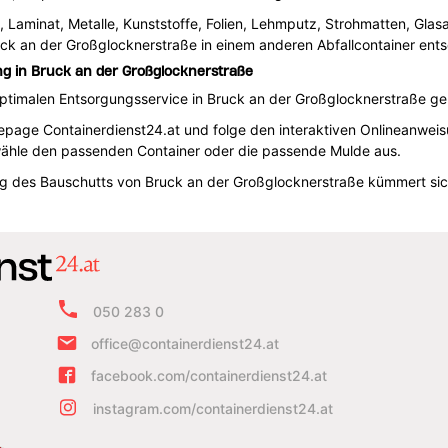
en, Laminat, Metalle, Kunststoffe, Folien, Lehmputz, Strohmatten, Gla
ck an der Großglocknerstraße in einem anderen Abfallcontainer ents
g in Bruck an der Großglocknerstraße
optimalen Entsorgungsservice in Bruck an der Großglocknerstraße ge
age Containerdienst24.at und folge den interaktiven Onlineanweisun
ähle den passenden Container oder die passende Mulde aus.
ng des Bauschutts von Bruck an der Großglocknerstraße kümmert si
050 283 0
office@containerdienst24.at
facebook.com/containerdienst24.at
instagram.com/containerdienst24.at