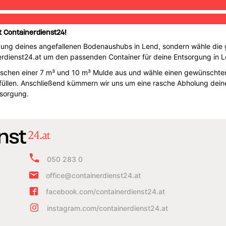
t Containerdienst24!
orgung deines angefallenen Bodenaushubs in Lend, sondern wähle die 
rdienst24.at um den passenden Container für deine Entsorgung in L
wischen einer 7 m³ und 10 m³ Mulde aus und wähle einen gewünschten 
efüllen. Anschließend kümmern wir uns um eine rasche Abholung dei
sorgung.
050 283 0
office@containerdienst24.at
facebook.com/containerdienst24.at
instagram.com/containerdienst24.at