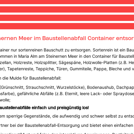
nernen Meer im Baustellenabfall Container entso
ntainer nur sortenreinen Bauschutt zu entsorgen. Sortenrein ist ein 
mmen in Maria Alm am Steinernen Meer in den Container für Baustelle
zellan, Holzreste, Holzsplitter, Sägespäne, Holzwolle-Platten (z.B. H
rper), Tapetenreste, Teppiche, Türen, Gummiteile, Pappe, Bleche un
die Mulde für Baustellenabfall:
 (Grünschnitt, Strauchschnitt, Wurzelstöcke), Bodenaushub, Dachpap
onsfarbe), gefährliche Abfälle (z.B. Eternit, leere Lack- oder Spraydo
wolle;
stellenabfälle einfach und preisgünstig los!
llem sperrige Gegenstände, die aufwendig und schwer selbst zu ents
tner bei der Baustellenabfall-Entsorgung und bietet einen einfachen