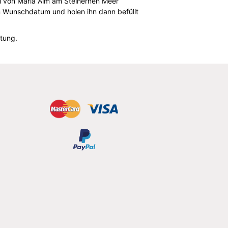
hl von Maria Alm am Steinernen Meer
m Wunschdatum und holen ihn dann befüllt
tung.