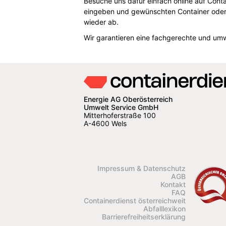
Besuche uns dafür einfach online auf Cont
eingeben und gewünschten Container oder 
wieder ab.
Wir garantieren eine fachgerechte und um
Energie AG Oberösterreich
Umwelt Service GmbH
Mitterhoferstraße 100
A-4600 Wels
Impressum & Datenschutz
AGB
Kontakt
FAQ
Containerdienst österreichweit
Abfalllexikon
Barrierefreiheitserklärung