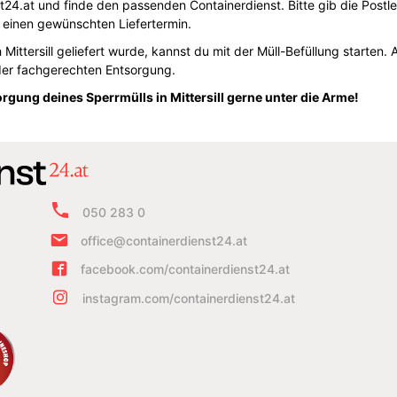
at und finde den passenden Containerdienst. Bitte gib die Postleitz
einen gewünschten Liefertermin.
 Mittersill geliefert wurde, kannst du mit der Müll-Befüllung starte
der fachgerechten Entsorgung.
orgung deines Sperrmülls in Mittersill gerne unter die Arme!
050 283 0
office@containerdienst24.at
facebook.com/containerdienst24.at
instagram.com/containerdienst24.at