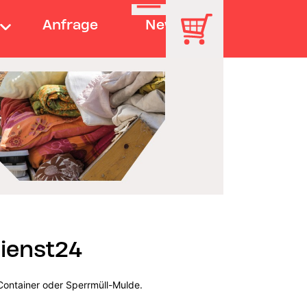
Anfrage
News
dienst24
Container oder Sperrmüll-Mulde.