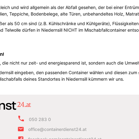
leich und wird allgemein als der Abfall gesehen, der bei einer Entrü
tilien, Teppiche, Bodenbelege, alte Türen, unbehandeltes Holz, Matra
er als 50 cm sind (z.B. Kühlschränke und Kühlgeräte), Flüssigkeiten (
nd Telwolle dürfen in Niedernsill NICHT im Mischabfallcontainer ents
n!
g, die nicht nur zeit- und energiesparend ist, sondern auch die Umw
iedernsill eingeben, den passenden Container wählen und diesen zum
schabfalls deines Standortes in Niedernsill kümmern wir uns.
050 283 0
office@containerdienst24.at