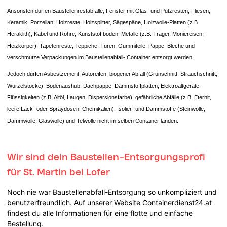
Ansonsten dürfen Baustellenrestabfälle, Fenster mit Glas- und Putzresten, Fliesen,
Keramik, Porzellan, Holzreste, Holzsplitter, Sägespäne, Holzwolle-Platten (z.B.
Heraklith), Kabel und Rohre, Kunststoffböden, Metalle (z.B. Träger, Moniereisen,
Heizkörper), Tapetenreste, Teppiche, Türen, Gummiteile, Pappe, Bleche und
verschmutze Verpackungen im Baustellenabfall- Container entsorgt werden.
Jedoch dürfen Asbestzement, Autoreifen, biogener Abfall (Grünschnitt, Strauchschnitt,
Wurzelstöcke), Bodenaushub, Dachpappe, Dämmstoffplatten, Elektroaltgeräte,
Flüssigkeiten (z.B. Altöl, Laugen, Dispersionsfarbe), gefährliche Abfälle (z.B. Eternit,
leere Lack- oder Spraydosen, Chemikalien), Isolier- und Dämmstoffe (Steinwolle,
Dämmwolle, Glaswolle) und Telwolle nicht im selben Container landen.
Wir sind dein Baustellen-Entsorgungsprofi
für St. Martin bei Lofer
Noch nie war Baustellenabfall-Entsorgung so unkompliziert und
benutzerfreundlich. Auf unserer Website Containerdienst24.at
findest du alle Informationen für eine flotte und einfache
Bestellung.