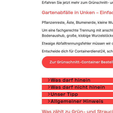
Erfahren Sie jetzt mehr zum Grünschnitt- u
Gartenabfälle in Unken - Einf
Pflanzenreste, Äste, Blumenerde, kleine Wu
Um eine fachgerechte Trennung mit anschli
Bodenaushub, große, klobige Wurzelstöcke
Etwaige Abfalltrennungsfehler müssen wir d
Entscheide dich für Containerdienst24, sc
Zur Grünschnitt-Container Bestel
Was darf hinein
Was darf nicht hinein
Unser Tipp
Allgemeiner Hinweis
Was zählt zu Grün- und Strauc